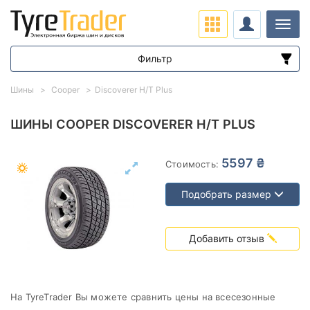
Нави
Фильтр
Диапазон цен
Шины
Cooper
Discoverer H/T Plus
от
до
ШИНЫ COOPER DISCOVERER H/T PLUS
Подбор по параметрам
5597 ₴
Стоимость:
Подобрать размер
Добавить отзыв
Сезон
На TyreTrader Вы можете сравнить цены на всесезонные