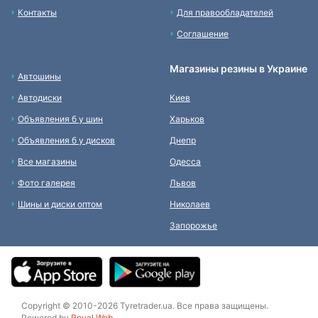
Контакты
Для правообладателей
Соглашение
Магазины резины в Украине
Автошины
Автодиски
Киев
Объявления б у шин
Харьков
Объявления б у дисков
Днепр
Все магазины
Одесса
Фото галерея
Львов
Шины и диски оптом
Николаев
Запорожье
Copyright © 2010-2026 Tyretrader.ua. Все права защищены.
Powered by
Royal Web