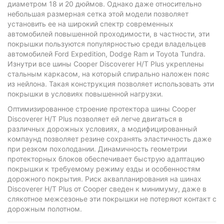
диаметром 18 и 20 дюймов. Однако даже относительно
небольшая размерная сетка этой модели позволяет
установить ее на широкий спектр современных
автомобилей повышенной проходимости, в частности, эти
покрышки пользуются популярностью среди владельцев
автомобилей Ford Expedition, Dodge Ram и Toyota Tundra.
Изнутри все шины Cooper Discoverer H/T Plus укреплены
стальным каркасом, на который спирально наложен пояс
из нейлона. Такая конструкция позволяет использовать эти
покрышки в условиях повышенной нагрузки.
Оптимизированное строение протектора шины Cooper
Discoverer H/T Plus позволяет ей легче двигаться в
различных дорожных условиях, а модифицированный
компаунд позволяет резине сохранять эластичность даже
при резком похолодании. Динамичность геометрии
протекторных блоков обеспечивает быструю адаптацию
покрышки к требуемому режиму езды и особенностям
дорожного покрытия. Риск аквапланирования на шинах
Discoverer H/T Plus от Cooper сведен к минимуму, даже в
слякотное межсезонье эти покрышки не потеряют контакт с
дорожным полотном.