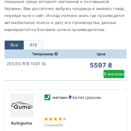
Cooper
покрышки среди интернет-магазинов и поставщиков
Украины. Вам достаточно выбрать продавца и заказать товар,
Все бренды
перейдя на его сайт. Иногда полезно знать где производится
Тип транспортного средства
автомобильное колесо и дату его производства, данные
маркируются на боковине колеса производителем.
Усиленная шина
Все
R18
Типоразмер
Цена
Сбросить
Подобрать
255/55 R18 109T XL
5597 ₴
В магазин
магазин
Белая Церковь
Autoguma
Отзывов
(6)