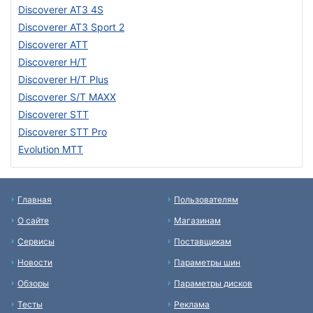
Discoverer AT3 4S
Discoverer AT3 Sport 2
Discoverer ATT
Discoverer H/T
Discoverer H/T Plus
Discoverer S/T MAXX
Discoverer STT
Discoverer STT Pro
Evolution MTT
Главная
Пользователям
О сайте
Магазинам
Сервисы
Поставщикам
Новости
Параметры шин
Обзоры
Параметры дисков
Тесты
Реклама