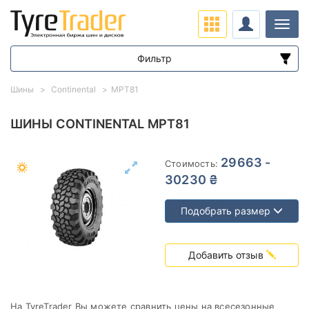
Нави
Фильтр
Диапазон цен
Шины
Continental
MPT81
от
до
ШИНЫ CONTINENTAL MPT81
Подбор по параметрам
29663 -
Стоимость:
30230 ₴
Подобрать размер
Сезон
Добавить отзыв
На TyreTrader Вы можете сравнить цены на всесезонные