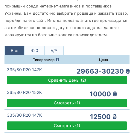
Continental
покрышки среди интернет-магазинов и поставщиков
Все бренды
Украины. Вам достаточно выбрать продавца и заказать товар,
перейдя на его сайт. Иногда полезно знать где производится
Тип транспортного средства
автомобильное колесо и дату его производства, данные
Усиленная шина
маркируются на боковине колеса производителем.
Все
R20
Б/У
Типоразмер
Цена
Сбросить
Подобрать
335/80 R20 147K
29663-30230 ₴
Сравнить цены
(
2)
365/80 R20 152K
10000 ₴
Смотреть
(
1)
335/80 R20 147K
12500 ₴
Смотреть
(
1)