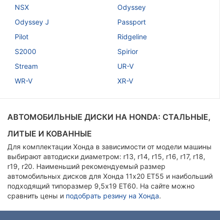
NSX
Odyssey
Odyssey J
Passport
Pilot
Ridgeline
S2000
Spirior
Stream
UR-V
WR-V
XR-V
АВТОМОБИЛЬНЫЕ ДИСКИ НА HONDA: СТАЛЬНЫЕ,
ЛИТЫЕ И КОВАННЫЕ
Для комплектации Хонда в зависимости от модели машины
выбирают автодиски диаметром: r13, r14, r15, r16, r17, r18,
r19, r20. Наименьший рекомендуемый размер
автомобильных дисков для Хонда 11x20 ET55 и наибольший
подходящий типоразмер 9,5х19 ЕТ60. На сайте можно
сравнить цены и
подобрать резину на Хонда
.