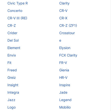
Civic Type R
Clarity
Concerto
CR-V
CR-V III (RE)
CR-X
CR-Z
CR-Z (ZF1)
Crider
Crosstour
Del Sol
e
Element
Elysion
Envix
FCX Clarity
Fit
FR-V
Freed
Gienia
Greiz
HR-V
Insight
Inspire
Integra
Jade
Jazz
Legend
Logo
Mobilio