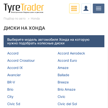
Нави
Подбор по авто
Honda
ДИСКИ НА ХОНДА
Выберите модель автомобиля Хонда на которую
нужно подобрать колесные диски
Accord
Accord Aerodeck
Accord Crosstour
Accord Euro
Accord IX
Amaze
Avancier
Ballade
BR-V
Breeze
Brio
Brio Amaze
City
Civic
Civic 5d
Civic del Sol