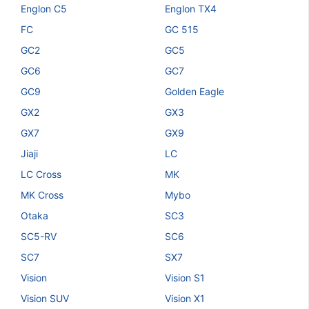
Englon C5
Englon TX4
FC
GC 515
GC2
GC5
GC6
GC7
GC9
Golden Eagle
GX2
GX3
GX7
GX9
Jiaji
LC
LC Cross
MK
MK Cross
Mybo
Otaka
SC3
SC5-RV
SC6
SC7
SX7
Vision
Vision S1
Vision SUV
Vision X1