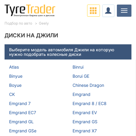
Нави
Подбор по авто
Geely
ДИСКИ НА ДЖИЛИ
Выберите модель автомобиля Джили на которую
нужно подобрать колесные диски
Atlas
Binrui
Binyue
Borui GE
Boyue
Chinese Dragon
CK
Emgrand
Emgrand 7
Emgrand 8 / EC8
Emgrand EC7
Emgrand EV
Emgrand GL
Emgrand GS
Emgrand GSe
Emgrand X7