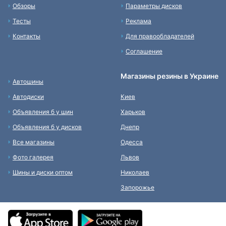
Обзоры
Параметры дисков
Тесты
Реклама
Контакты
Для правообладателей
Соглашение
Магазины резины в Украине
Автошины
Автодиски
Киев
Объявления б у шин
Харьков
Объявления б у дисков
Днепр
Все магазины
Одесса
Фото галерея
Львов
Шины и диски оптом
Николаев
Запорожье