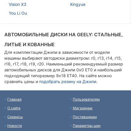
Vision X3
Xingyue
You Li Ou
АВТОМОБИЛЬНЫЕ ДИСКИ НА GEELY: СТАЛЬНЫЕ,
ЛИТЫЕ И КОВАННЫЕ
Для комплектации Джили в зависимости от модели
машины выбирают автодиски диаметром: r0, r13, r14, r15,
r16, r17, r18, r19, r20. Наименьший рекомендуемый размер
автомобильных дисков для Джили 0x0 ET0 и наибольший
подходящий типоразмер 9х18 ЕТ40. На сайте можно
сравнить цены и
подобрать резину на Джили
.
Главная
Пользователям
О сайте
Магазинам
Сервисы
Поставщикам
Новости
Параметры шин