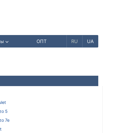
ры
ОПТ
RU
UA
let
izo 5
izo 7e
t