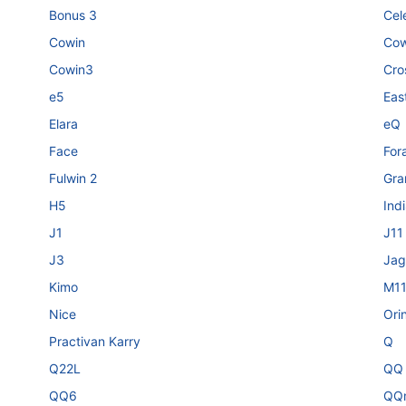
Bonus 3
Cel
Cowin
Cow
Cowin3
Cro
e5
Eas
Elara
eQ
Face
For
Fulwin 2
Gra
H5
Ind
J1
J11
J3
Jag
Kimo
M1
Nice
Ori
Practivan Karry
Q
Q22L
QQ
QQ6
QQ