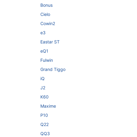
Bonus
Cielo
Cowin2
e3
Eastar ST
eQ1
Fulwin
Grand Tiggo
iQ
J2
K60
Maxime
P10
Q22
QQ3