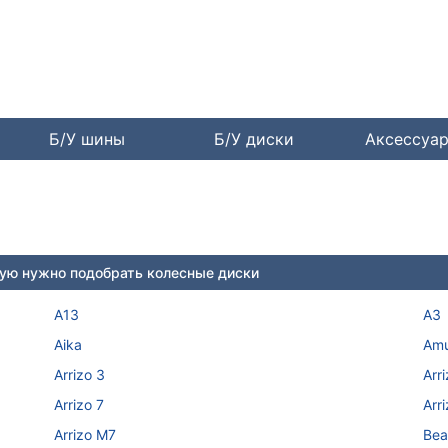
Б/У шины
Б/У диски
Аксессуа
ую нужно подобрать колесные диски
A13
A3
Aika
Amu
Arrizo 3
Arr
Arrizo 7
Arr
Arrizo M7
Bea