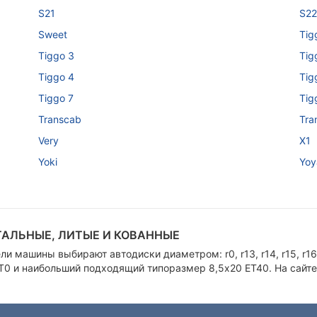
S21
S2
Sweet
Tig
Tiggo 3
Tig
Tiggo 4
Tig
Tiggo 7
Tig
Transcab
Tra
Very
X1
Yoki
Yoy
ТАЛЬНЫЕ, ЛИТЫЕ И КОВАННЫЕ
 машины выбирают автодиски диаметром: r0, r13, r14, r15, r16,
T0 и наибольший подходящий типоразмер 8,5х20 ЕТ40. На сайт