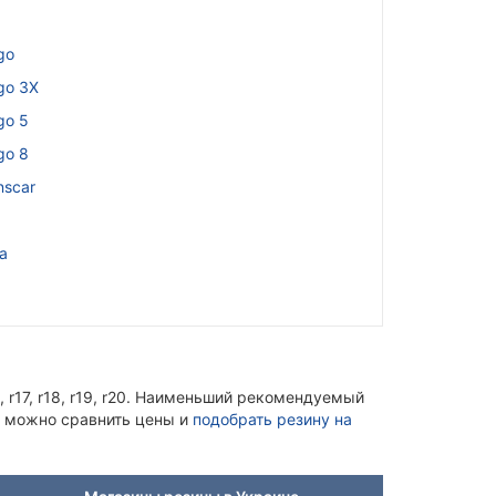
2
go
go 3X
go 5
go 8
nscar
a
 r17, r18, r19, r20. Наименьший рекомендуемый
е можно сравнить цены и
подобрать резину на