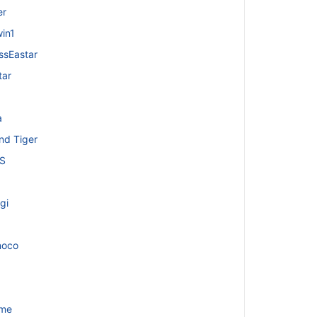
er
in1
ssEastar
tar
a
nd Tiger
iS
gi
1
noco
me