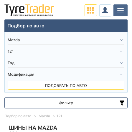
Нави
Подбор по авто
ПОДОБРАТЬ ПО АВТО
Фильтр
Диапазон цен
Подбор по авто
Mazda
121
от
до
ШИНЫ НА MAZDA