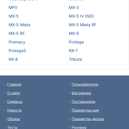
MPV
MX-3
MX-5
MX-5 IV (ND)
MX-5 Miata
MX-5 Miata RF
MX-5 RF
MX-6
Premacy
Protege
Protege5
RX-7
RX-8
Tribute
Главная
Пользователям
О сайте
Магазинам
Сервисы
Поставщикам
Новости
Параметры шин
Обзоры
Параметры дисков
Тесты
Реклама