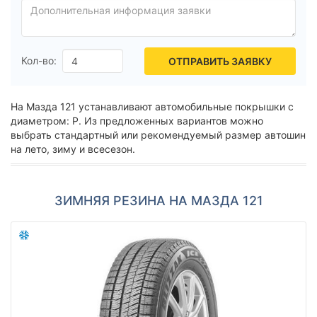
Hankook
Sailun
Goodyear
Кол-во:
ОТПРАВИТЬ ЗАЯВКУ
Bridgestone
Pirelli
На Мазда 121 устанавливают автомобильные покрышки с
Все бренды
диаметром: Р. Из предложенных вариантов можно
выбрать стандартный или рекомендуемый размер автошин
Тип транспортного средства
на лето, зиму и всесезон.
Усиленная шина
ЗИМНЯЯ РЕЗИНА НА МАЗДА 121
Год производства
Страна производства
Сбросить
Подобрать