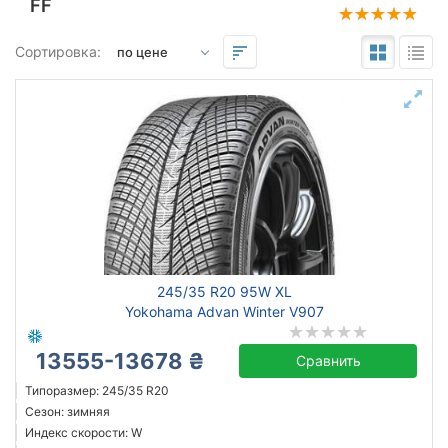
FF
Подбор по параметрам
Сортировка:
245
35
20
Сезон
всесезонная
зимняя нешип
летняя
245/35 R20 95W XL
Yokohama Advan Winter V907
13555-13678 ₴
Сравнить
Michelin
Continental
Типоразмер: 245/35 R20
Сезон: зимняя
Goodyear
Индекс скорости: W
Grenlander