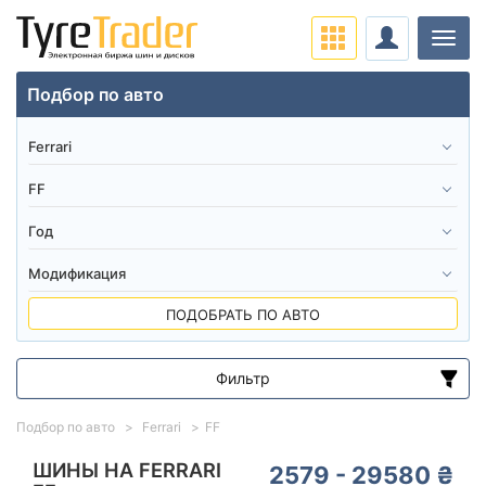
Нави
Подбор по авто
ПОДОБРАТЬ ПО АВТО
Фильтр
Диапазон цен
Подбор по авто
Ferrari
FF
от
до
ШИНЫ НА FERRARI
2579 - 29580 ₴