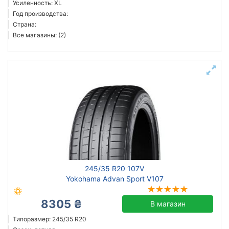
Усиленность: XL
Sonix
Год производства:
Страна:
Все бренды
Все магазины: (2)
Тип транспортного средства
Усиленная шина
Сбросить
Подобрать
245/35 R20 107V
Yokohama Advan Sport V107
8305 ₴
В магазин
Типоразмер: 245/35 R20