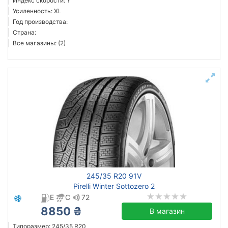
Индекс скорости: Y
Усиленность: XL
Год производства:
Страна:
Все магазины: (2)
245/35 R20 91V
Pirelli Winter Sottozero 2
E
C
72
8850 ₴
В магазин
Типоразмер: 245/35 R20