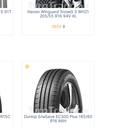
15 91T
Nexen Winguard SnowG 3 WH21
205/55 R16 94V XL
2850
₴
 R15C
Dunlop EnaSave EC300 Plus 185/60
R16 86H