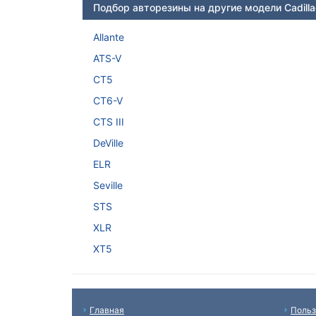
Подбор авторезины на другие модели Cadilla
Allante
ATS-V
CT5
CT6-V
CTS III
DeVille
ELR
Seville
STS
XLR
XT5
Главная
Польз