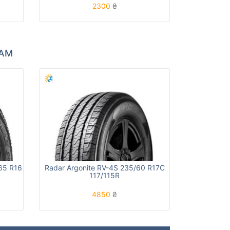
2300
₴
ХАМ
65 R16
Radar Argonite RV-4S 235/60 R17C
117/115R
4850
₴