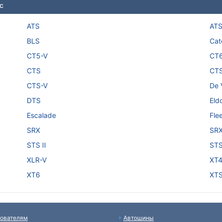
c
ATS
ATS
BLS
Cat
CT5-V
CT
CTS
CTS
CTS-V
De V
DTS
Eld
Escalade
Fle
SRX
SRX
STS II
STS
XLR-V
XT
XT6
XT
ователям
Автошины