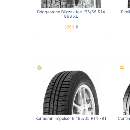
Bridgestone Blizzak Ice 175/65 R14
Pire
86S XL
3250
₴
Kormoran Impulser B 165/65 R14 79T
Conti