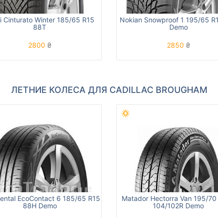
lli Cinturato Winter 185/65 R15
Nokian Snowproof 1 195/65 R
88T
Demo
2800
₴
2850
₴
ЛЕТНИЕ КОЛЕСА ДЛЯ CADILLAC BROUGHAM
nental EcoContact 6 185/65 R15
Matador Hectorra Van 195/70
88H Demo
104/102R Demo