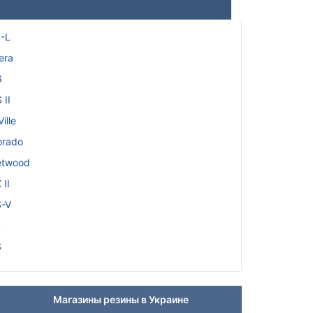
-L
era
6
 II
ille
orado
etwood
 II
-V
4
S
Магазины резины в Украине