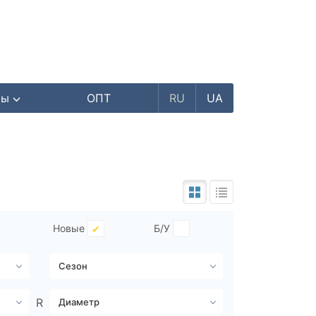
ры
ОПТ
RU
UA
Новые
Б/У