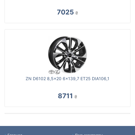
7025
₴
ZN D6102 8,5x20 6x139,7 ET25 DIA106,1
8711
₴