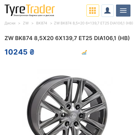
Нави
Диски
ZW
BK874
ZW BK874 8,5x20 6x139,7 ET25 DIA106,1 (HB)
ZW BK874 8,5X20 6X139,7 ET25 DIA106,1 (HB)
10245 ₴