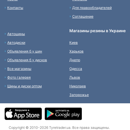
Контакты
Для правообладателей
Соглашение
Магазины резины в Украине
Автошины
Автодиски
Киев
Объявления б у шин
Харьков
Объявления б у дисков
Днепр
Все магазины
Одесса
Фото галерея
Львов
Шины и диски оптом
Николаев
Запорожье
Copyright © 2010-2026 Tyretrader.ua. Все права защищены.