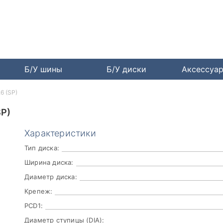
Б/У шины
Б/У диски
Аксессуа
6 (SP)
SP)
Характеристики
Тип диска:
Ширина диска:
Диаметр диска:
Крепеж:
PCD1:
Диаметр ступицы (DIA):