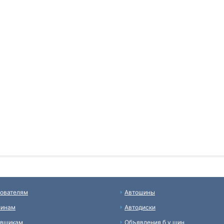
ователям
Автошины
зинам
Автодиски
авщикам
Объявления б у шин