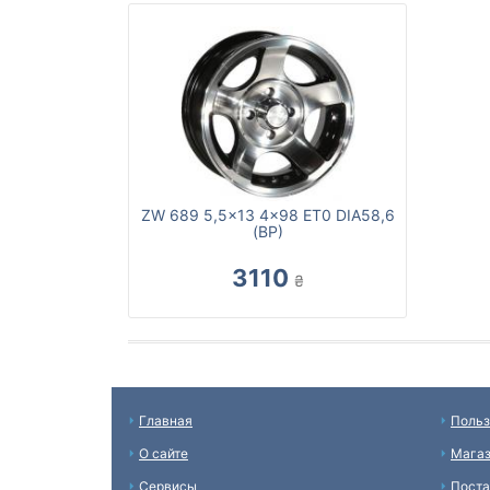
ZW 689 5,5x13 4x98 ET0 DIA58,6
(BP)
3110
₴
Главная
Польз
О сайте
Мага
Сервисы
Пост