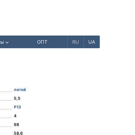
ры
ОПТ
RU
UA
литой
5,5
Р13
4
98
58,6