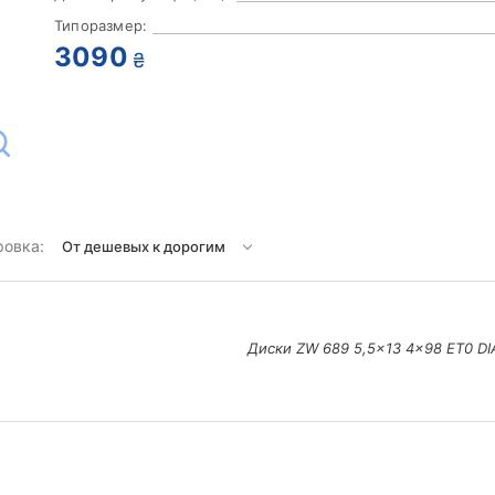
Типоразмер:
3090
₴
ровка:
Диски ZW 689 5,5x13 4x98 ET0 DI