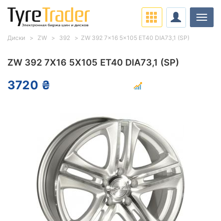
Нави
Диски
ZW
392
ZW 392 7x16 5x105 ET40 DIA73,1 (SP)
ZW 392 7X16 5X105 ET40 DIA73,1 (SP)
3720 ₴