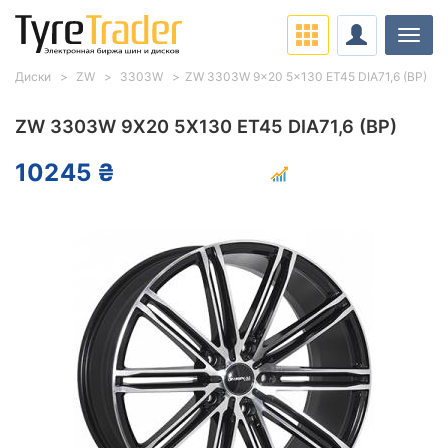
Нави
Диски
ZW
3303W
ZW 3303W 9x20 5x130 ET45 DIA71,6 (BP)
ZW 3303W 9X20 5X130 ET45 DIA71,6 (BP)
10245 ₴