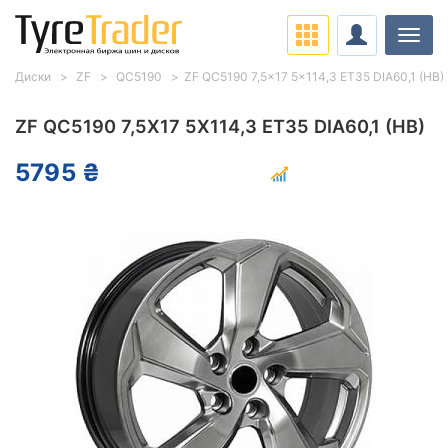
Нави
Диски
ZF
QC5190
ZF QC5190 7,5x17 5x114,3 ET35 DIA60,1 (HB)
ZF QC5190 7,5X17 5X114,3 ET35 DIA60,1 (HB)
5795 ₴