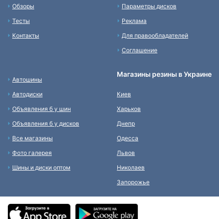
Обзоры
Параметры дисков
Тесты
Реклама
Контакты
Для правообладателей
Соглашение
Магазины резины в Украине
Автошины
Автодиски
Киев
Объявления б у шин
Харьков
Объявления б у дисков
Днепр
Все магазины
Одесса
Фото галерея
Львов
Шины и диски оптом
Николаев
Запорожье