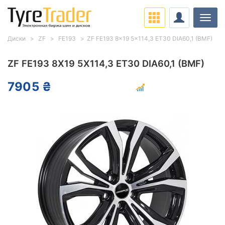
Нави
Диски
ZF
FE193
ZF FE193 8x19 5x114,3 ET30 DIA60,1 (BMF)
ZF FE193 8X19 5X114,3 ET30 DIA60,1 (BMF)
7905 ₴