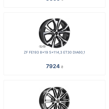
ZF FE193 8x19 5x114,3 ET30 DIA60,1
7924
₴