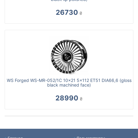
26730
₴
WS Forged WS-MR-052/1C 10x21 5x112 ET51 DIA66,6 (gloss
black machined face)
28990
₴