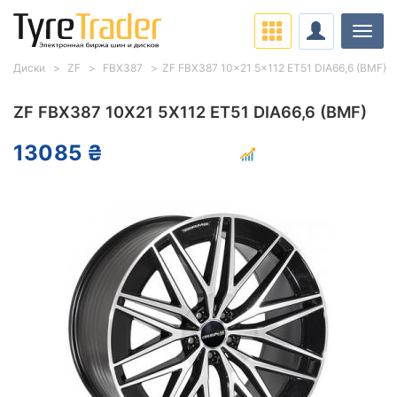
Нави
Диски
ZF
FBX387
ZF FBX387 10x21 5x112 ET51 DIA66,6 (BMF)
ZF FBX387 10X21 5X112 ET51 DIA66,6 (BMF)
13085 ₴