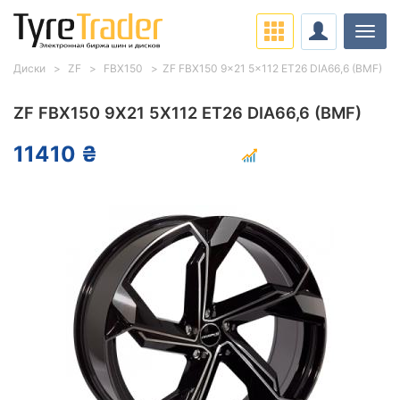
Нави
Диски
ZF
FBX150
ZF FBX150 9x21 5x112 ET26 DIA66,6 (BMF)
ZF FBX150 9X21 5X112 ET26 DIA66,6 (BMF)
11410 ₴