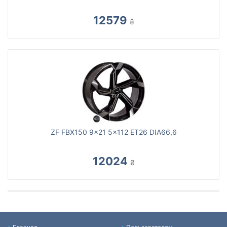
12579
₴
ZF FBX150 9x21 5x112 ET26 DIA66,6
12024
₴