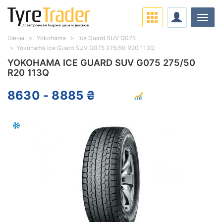
Нави
Шины
Yokohama
Ice Guard SUV G075
Yokohama Ice Guard SUV G075 275/50 R20 113Q
YOKOHAMA ICE GUARD SUV G075 275/50
R20 113Q
8630 - 8885 ₴