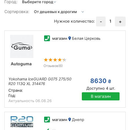
Город:
Сортировка:
Нужное количество:
1
-
+
магазин
Белая Церковь
Autoguma
Отзывов
(6)
Yokohama IceGUARD G075 275/50
8630
₴
R20 113Q XL 314476
Доступно
4
шт.
Страна:
Год:
В магазин
Актуальность
06.08.26
магазин
Днепр