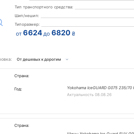
Тип транспортного средства:
Шип/нешип:
Типоразмер:
6624
6820
от
до
₴
ровка:
Страна:
Yokohama IceGUARD G075 235/70 
Год:
Актуальность
08.08.26
Страна:
Шины Yokohama Ice Guard SUV G0