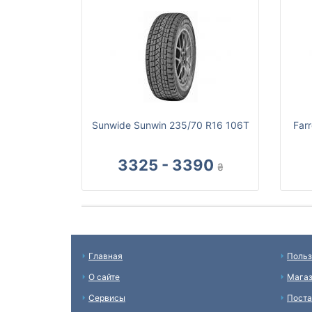
Sunwide Sunwin 235/70 R16 106T
Far
3325 - 3390
₴
Главная
Польз
О сайте
Мага
Сервисы
Пост