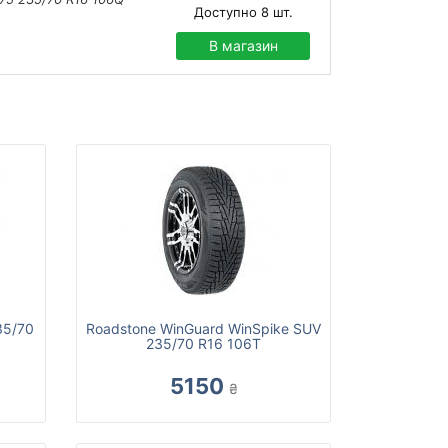
Доступно
8
шт.
В магазин
35/70
Roadstone WinGuard WinSpike SUV
235/70 R16 106T
5150
₴