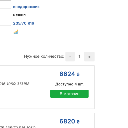
внедорожник
нешип
235/70 R16
Нужное количество:
1
-
+
6624
₴
R16 106Q 313158
Доступно
4
шт.
В магазин
6820
₴
75 235/70 R16 106Q