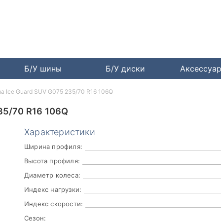
Б/У шины
Б/У диски
Аксессуа
a Ice Guard SUV G075 235/70 R16 106Q
5/70 R16 106Q
Характеристики
Ширина профиля:
Высота профиля:
Диаметр колеса:
Индекс нагрузки:
Индекс скорости:
Сезон: