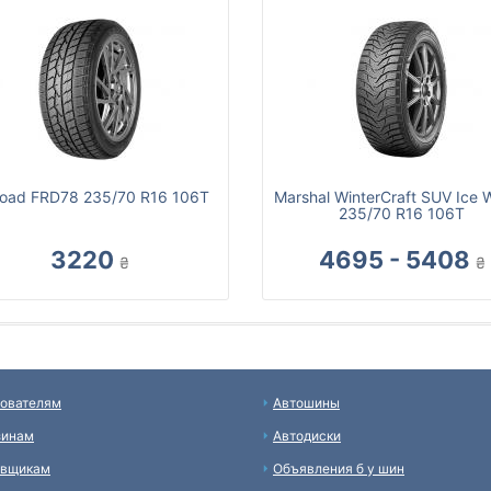
road FRD78 235/70 R16 106T
Marshal WinterCraft SUV Ice
235/70 R16 106T
3220
4695 - 5408
₴
₴
ователям
Автошины
зинам
Автодиски
авщикам
Объявления б у шин