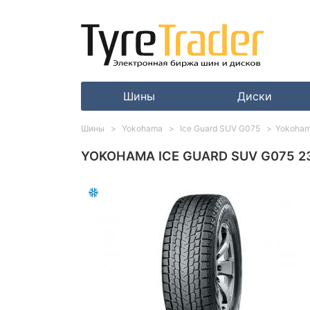
Шины
Диски
Шины
Yokohama
Ice Guard SUV G075
Yokoham
YOKOHAMA ICE GUARD SUV G075 23