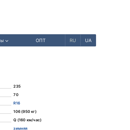
ры
ОПТ
RU
UA
235
70
R16
106 (950 кг)
Q (160 км/час)
зимняя