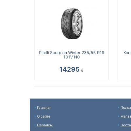
Pirelli Scorpion Winter 235/55 R19
Kor
101V N0
14295
₴
Главная
Польз
О сайте
Мага
Сервисы
Пост