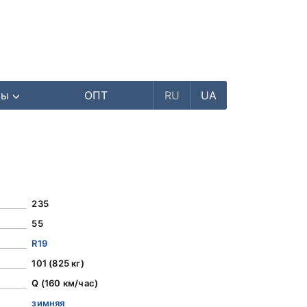
ры
ОПТ
RU
UA
235
55
R19
101 (825 кг)
Q (160 км/час)
зимняя