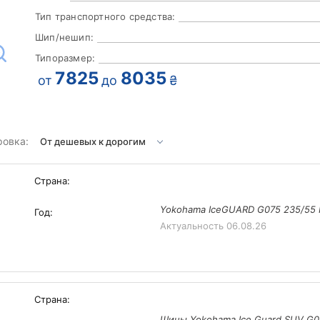
Тип транспортного средства:
Шип/нешип:
Типоразмер:
7825
8035
от
до
₴
ровка:
Страна:
Yokohama IceGUARD G075 235/55 
Год:
Актуальность
06.08.26
Страна:
Шины Yokohama Ice Guard SUV G0