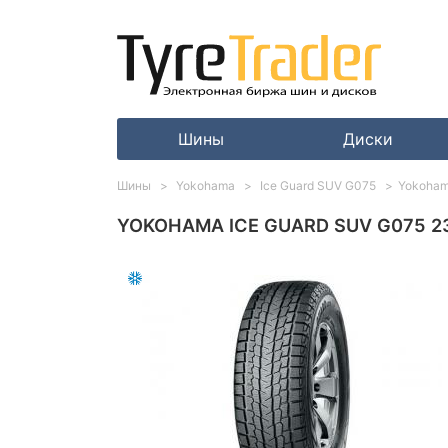
Шины
Диски
Шины
Yokohama
Ice Guard SUV G075
Yokoham
YOKOHAMA ICE GUARD SUV G075 23