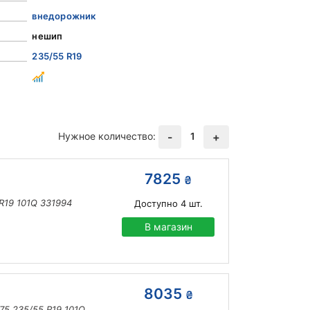
внедорожник
нешип
235/55 R19
Нужное количество:
1
-
+
7825
₴
R19 101Q 331994
Доступно
4
шт.
В магазин
8035
₴
75 235/55 R19 101Q