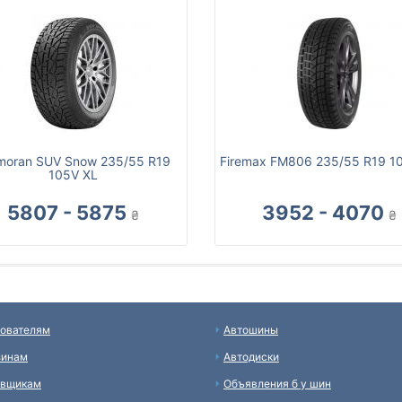
moran SUV Snow 235/55 R19
Firemax FM806 235/55 R19 1
105V XL
5807 - 5875
3952 - 4070
₴
₴
ователям
Автошины
зинам
Автодиски
авщикам
Объявления б у шин