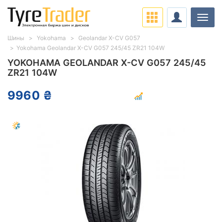
Нави
Шины
Yokohama
Geolandar X-CV G057
Yokohama Geolandar X-CV G057 245/45 ZR21 104W
YOKOHAMA GEOLANDAR X-CV G057 245/45
ZR21 104W
9960 ₴