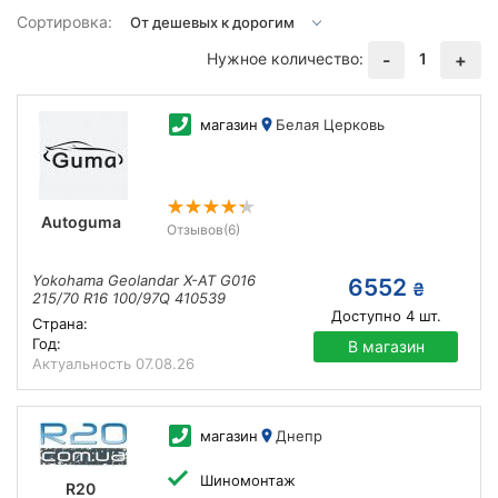
Сортировка:
Нужное количество:
1
-
+
магазин
Белая Церковь
Autoguma
Отзывов
(6)
Yokohama Geolandar X-AT G016
6552
₴
215/70 R16 100/97Q 410539
Доступно
4
шт.
Страна:
Год:
В магазин
Актуальность
07.08.26
магазин
Днепр
Шиномонтаж
R20