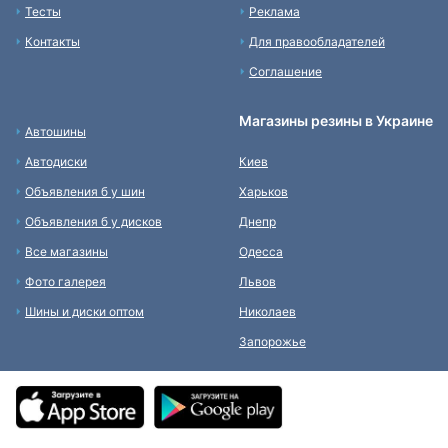
Тесты
Реклама
Контакты
Для правообладателей
Соглашение
Магазины резины в Украине
Автошины
Автодиски
Киев
Объявления б у шин
Харьков
Объявления б у дисков
Днепр
Все магазины
Одесса
Фото галерея
Львов
Шины и диски оптом
Николаев
Запорожье