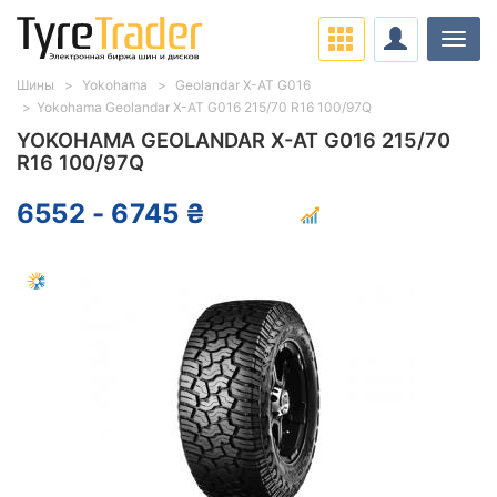
Нави
Шины
Yokohama
Geolandar X-AT G016
Yokohama Geolandar X-AT G016 215/70 R16 100/97Q
YOKOHAMA GEOLANDAR X-AT G016 215/70
R16 100/97Q
6552 - 6745 ₴