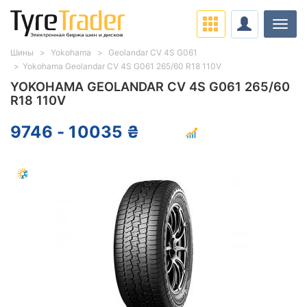
Нави
Шины
Yokohama
Geolandar CV 4S G061
Yokohama Geolandar CV 4S G061 265/60 R18 110V
YOKOHAMA GEOLANDAR CV 4S G061 265/60
R18 110V
9746 - 10035 ₴