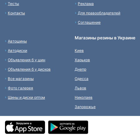
Тесты
Реклама
Контакты
Для правообладателей
Соглашение
Магазины резины в Украине
Автошины
Автодиски
Киев
Объявления б у шин
Харьков
Объявления б у дисков
Днепр
Все магазины
Одесса
Фото галерея
Львов
Шины и диски оптом
Николаев
Запорожье