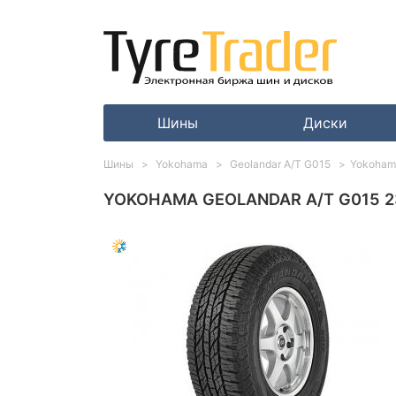
Шины
Диски
Шины
Yokohama
Geolandar A/T G015
Yokohama
YOKOHAMA GEOLANDAR A/T G015 23