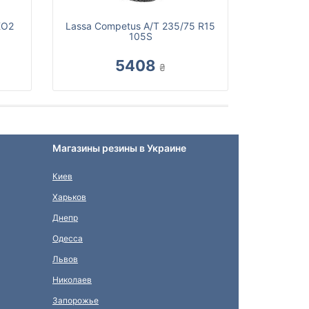
KO2
Lassa Competus A/T 235/75 R15
105S
5408
₴
Магазины резины в Украине
Киев
Харьков
Днепр
Одесса
Львов
Николаев
Запорожье