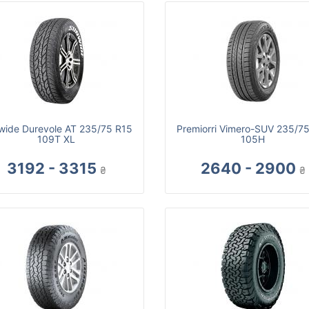
wide Durevole AT 235/75 R15
Premiorri Vimero-SUV 235/7
109T XL
105H
3192 - 3315
2640 - 2900
₴
₴