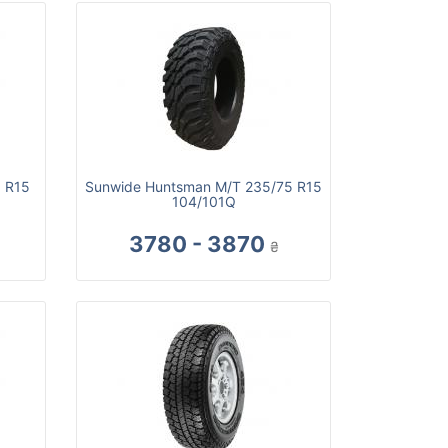
5 R15
Sunwide Huntsman M/T 235/75 R15
104/101Q
3780 - 3870
₴