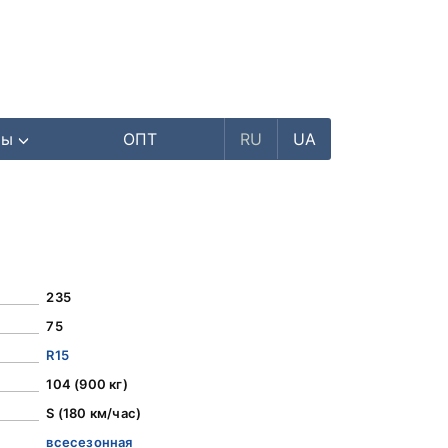
ры
ОПТ
RU
UA
235
75
R15
104 (900 кг)
S (180 км/час)
всесезонная