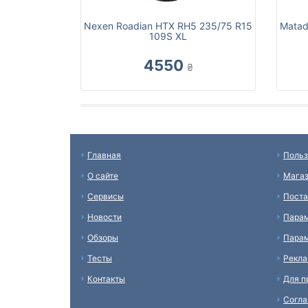
Nexen Roadian HTX RH5 235/75 R15
Matad
109S XL
4550
₴
Главная
Польз
О сайте
Мага
Сервисы
Пост
Новости
Пара
Обзоры
Парам
Тесты
Рекл
Контакты
Для п
Согл