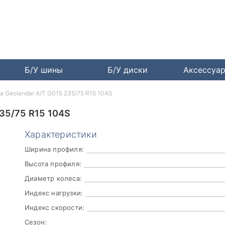
Б/У шины
Б/У диски
Аксессуа
 Geolandar A/T G015 235/75 R15 104S
5/75 R15 104S
Характеристики
Ширина профиля:
Высота профиля:
Диаметр колеса:
Индекс нагрузки:
Индекс скорости:
Сезон: