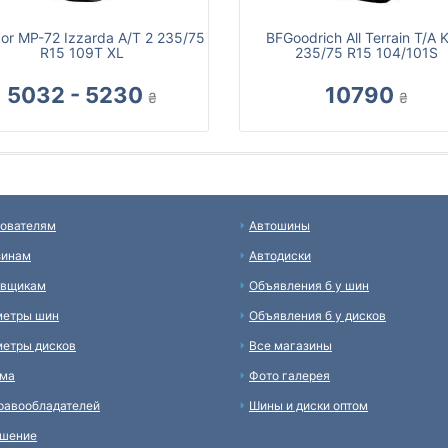
or MP-72 Izzarda A/T 2 235/75
BFGoodrich All Terrain T/A 
R15 109T XL
235/75 R15 104/101S
5032 - 5230
10790
₴
₴
ователям
Автошины
зинам
Автодиски
авщикам
Объявления б у шин
метры шин
Объявления б у дисков
етры дисков
Все магазины
ама
Фото галерея
равообладателей
Шины и диски оптом
ашение