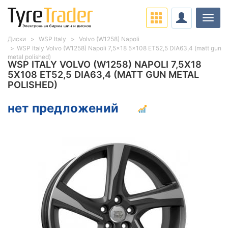
Нави
Диски
WSP Italy
Volvo (W1258) Napoli
WSP Italy Volvo (W1258) Napoli 7,5x18 5x108 ET52,5 DIA63,4 (matt gun
metal polished)
WSP ITALY VOLVO (W1258) NAPOLI 7,5X18
5X108 ET52,5 DIA63,4 (MATT GUN METAL
POLISHED)
нет предложений