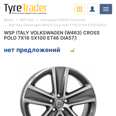
Нави
Диски
WSP Italy
Volkswagen (W463) Cross Polo
WSP Italy Volkswagen (W463) Cross Polo 7x16 5x100 ET46 DIA57,1
WSP ITALY VOLKSWAGEN (W463) CROSS
POLO 7X16 5X100 ET46 DIA57,1
нет предложений