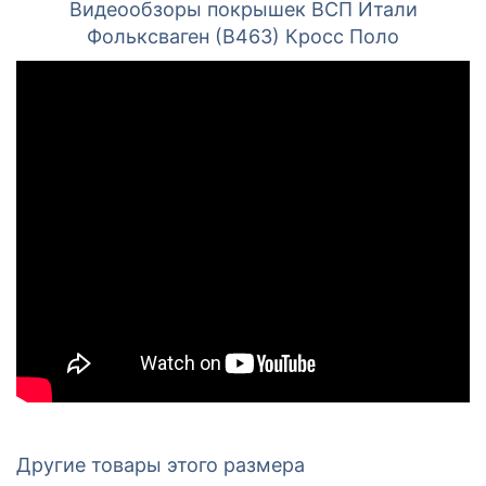
Видеообзоры покрышек ВСП Итали
Фольксваген (В463) Кросс Поло
Другие товары этого размера