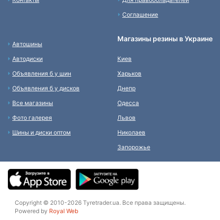
Соглашение
Магазины резины в Украине
Автошины
Автодиски
Киев
Объявления б у шин
Харьков
Объявления б у дисков
Днепр
Все магазины
Одесса
Фото галерея
Львов
Шины и диски оптом
Николаев
Запорожье
Copyright © 2010-2026 Tyretrader.ua. Все права защищены.
Powered by
Royal Web