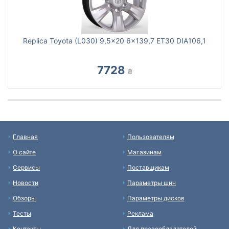
Replica Toyota (L030) 9,5x20 6x139,7 ET30 DIA106,1
7728
₴
Главная
Пользователям
О сайте
Магазинам
Сервисы
Поставщикам
Новости
Параметры шин
Обзоры
Параметры дисков
Тесты
Реклама
Контакты
Для правообладателей