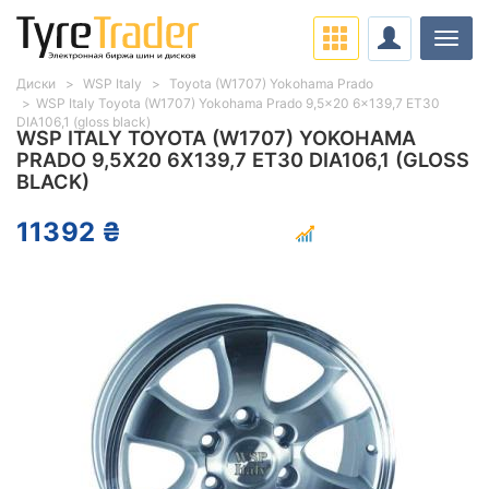
Нави
Диски
WSP Italy
Toyota (W1707) Yokohama Prado
WSP Italy Toyota (W1707) Yokohama Prado 9,5x20 6x139,7 ET30
DIA106,1 (gloss black)
WSP ITALY TOYOTA (W1707) YOKOHAMA
PRADO 9,5X20 6X139,7 ET30 DIA106,1 (GLOSS
BLACK)
11392 ₴