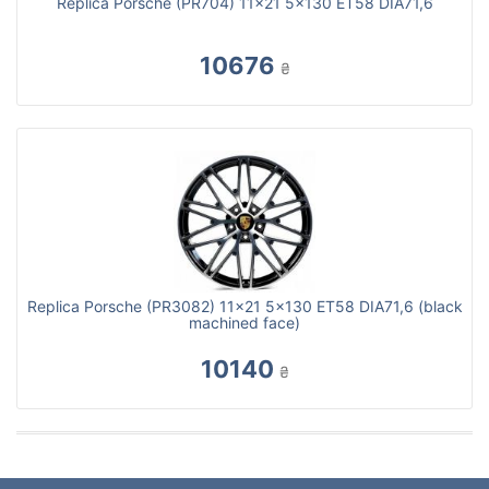
Replica Porsche (PR704) 11x21 5x130 ET58 DIA71,6
10676
₴
Replica Porsche (PR3082) 11x21 5x130 ET58 DIA71,6 (black
machined face)
10140
₴