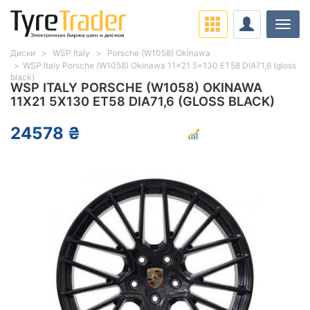
Нави
Диски
WSP Italy
Porsche (W1058) Okinawa
WSP Italy Porsche (W1058) Okinawa 11x21 5x130 ET58 DIA71,6 (gloss
black)
WSP ITALY PORSCHE (W1058) OKINAWA
11X21 5X130 ET58 DIA71,6 (GLOSS BLACK)
24578 ₴