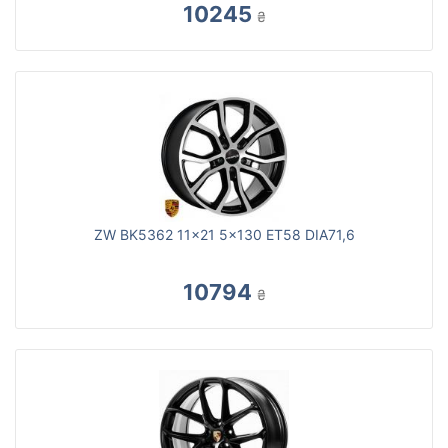
10245
₴
ZW BK5362 11x21 5x130 ET58 DIA71,6
10794
₴