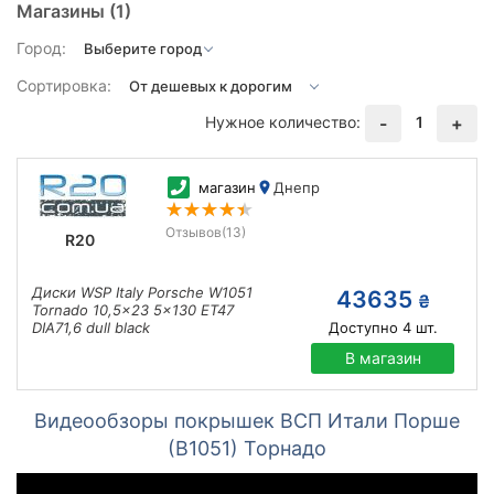
Магазины
(1)
Город:
Сортировка:
Нужное количество:
1
-
+
магазин
Днепр
Отзывов
(13)
R20
Диски WSP Italy Porsche W1051
43635
₴
Tornado 10,5x23 5x130 ET47
DIA71,6 dull black
Доступно
4
шт.
В магазин
Видеообзоры покрышек ВСП Итали Порше
(В1051) Торнадо