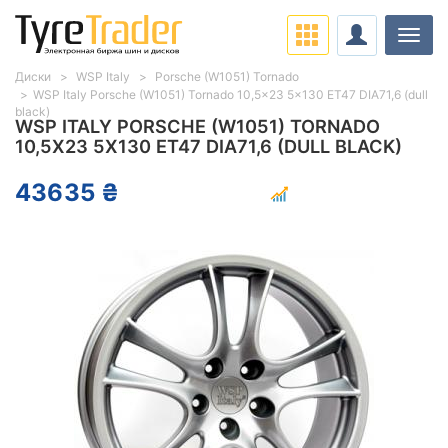
Нави
Диски
WSP Italy
Porsche (W1051) Tornado
WSP Italy Porsche (W1051) Tornado 10,5x23 5x130 ET47 DIA71,6 (dull
black)
WSP ITALY PORSCHE (W1051) TORNADO
10,5X23 5X130 ET47 DIA71,6 (DULL BLACK)
43635 ₴