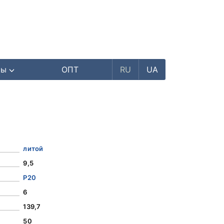
ры
ОПТ
RU
UA
)
литой
9,5
Р20
6
139,7
50