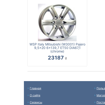
WSP Italy Mitsubishi (W3001) Pajero
9,5x20 6x139,7 ET50 DIA67,1
(chrome)
23187
₴
Главная
Польз
О сайте
Мага
Сервисы
Пост