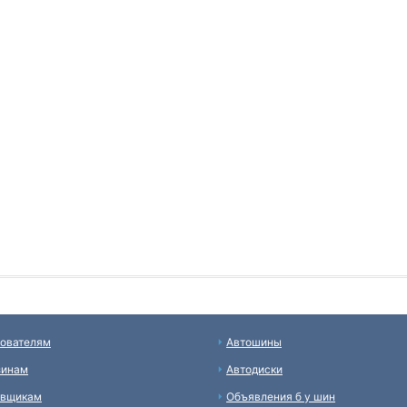
ователям
Автошины
зинам
Автодиски
авщикам
Объявления б у шин