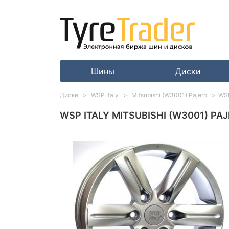
Шины
Диски
Диски
WSP Italy
Mitsubishi (W3001) Pajero
WSP
WSP ITALY MITSUBISHI (W3001) PAJE