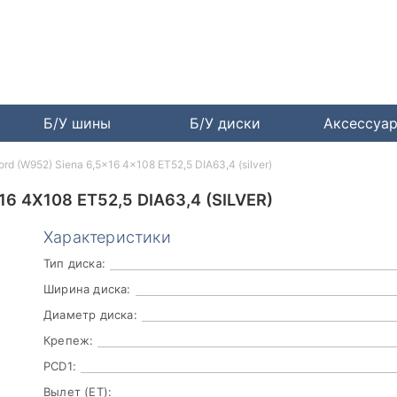
Б/У шины
Б/У диски
Аксессуа
ord (W952) Siena 6,5x16 4x108 ET52,5 DIA63,4 (silver)
6 4X108 ET52,5 DIA63,4 (SILVER)
Характеристики
Тип диска:
Ширина диска:
Диаметр диска:
Крепеж:
PCD1:
Вылет (ET):