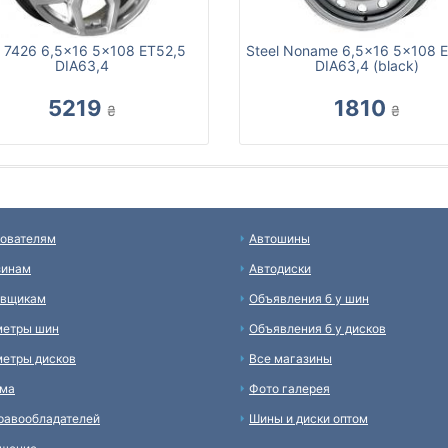
 7426 6,5x16 5x108 ET52,5
Steel Noname 6,5x16 5x108 
DIA63,4
DIA63,4 (black)
5219
1810
₴
₴
ователям
Автошины
зинам
Автодиски
авщикам
Объявления б у шин
метры шин
Объявления б у дисков
етры дисков
Все магазины
ама
Фото галерея
равообладателей
Шины и диски оптом