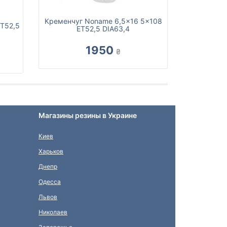
Кременчуг Noname 6,5x16 5x108
ET52,5
ET52,5 DIA63,4
1950
₴
Магазины резины в Украине
Киев
Харьков
Днепр
Одесса
Львов
Николаев