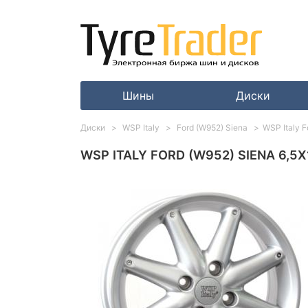
Шины
Диски
Диски
WSP Italy
Ford (W952) Siena
WSP Italy F
WSP ITALY FORD (W952) SIENA 6,5X1