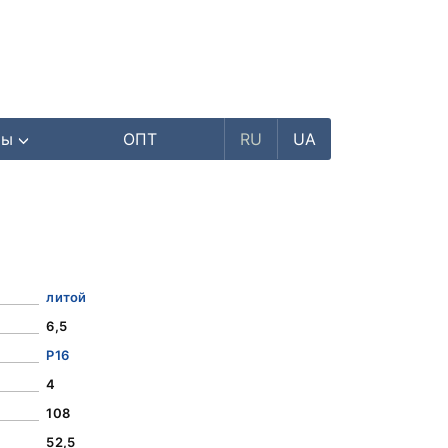
ры
ОПТ
RU
UA
литой
6,5
Р16
4
108
52,5