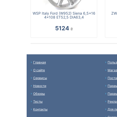
WSP Italy Ford (W952) Siena 6,5x16
ZW
4x108 ET52,5 DIA63,4
5124
₴
Главная
Польз
О сайте
Мага
Сервисы
Пост
Новости
Пара
Обзоры
Парам
Тесты
Рекл
Контакты
Для п