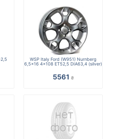
2,5
WSP Italy Ford (W951) Nurnberg
6,5x16 4x108 ET52,5 DIA63,4 (silver)
5561
₴