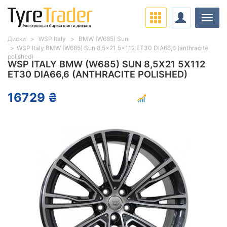
Нави
Диски
WSP Italy
BMW (W685) Sun
WSP Italy BMW (W685) Sun 8,5x21 5x112 ET30 DIA66,6 (anthracite
polished)
WSP ITALY BMW (W685) SUN 8,5X21 5X112
ET30 DIA66,6 (ANTHRACITE POLISHED)
16729 ₴