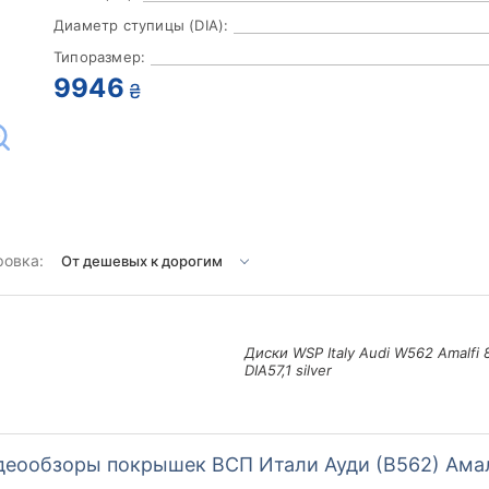
Диаметр ступицы (DIA):
Типоразмер:
9946
₴
ровка:
Диски WSP Italy Audi W562 Amalfi 
DIA57,1 silver
деообзоры покрышек ВСП Итали Ауди (В562) Ама