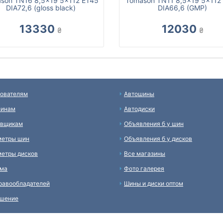
son TN16 8,5x19 5x112 ET45
Tomason TN11 8,5x19 5x112
DIA72,6 (gloss black)
DIA66,6 (GMP)
13330
12030
₴
₴
ователям
Автошины
зинам
Автодиски
авщикам
Объявления б у шин
метры шин
Объявления б у дисков
етры дисков
Все магазины
ама
Фото галерея
равообладателей
Шины и диски оптом
ашение