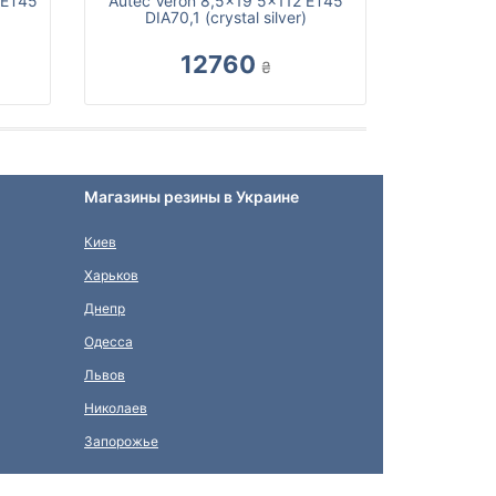
 ET45
Autec Veron 8,5x19 5x112 ET45
DIA70,1 (crystal silver)
12760
₴
Магазины резины в Украине
Киев
Харьков
Днепр
Одесса
Львов
Николаев
Запорожье