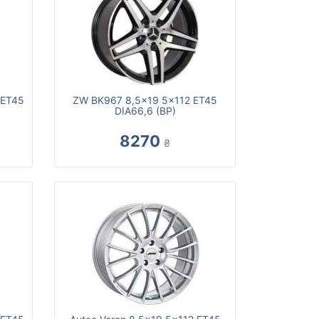
 ET45
ZW BK967 8,5x19 5x112 ET45
DIA66,6 (BP)
8270
₴