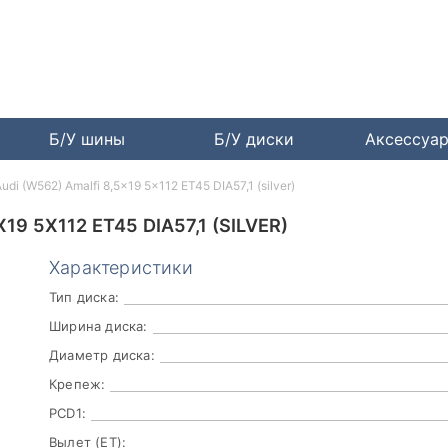
Б/У шины
Б/У диски
Аксессуа
udi (W562) Amalfi 8,5x19 5x112 ET45 DIA57,1 (silver)
19 5X112 ET45 DIA57,1 (SILVER)
Характеристики
Тип диска:
Ширина диска:
Диаметр диска:
Крепеж:
PCD1:
Вылет (ET):