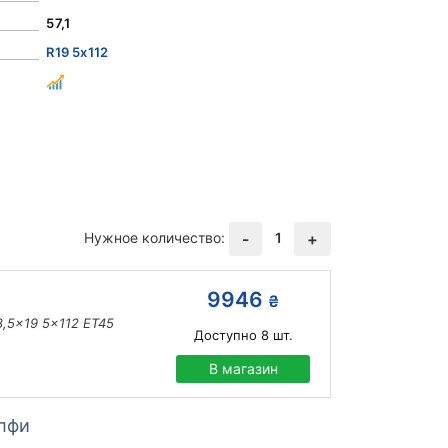
57,1
R19 5x112
Нужное количество:
1
-
+
9946
₴
8,5x19 5x112 ET45
Доступно
8
шт.
В магазин
лфи