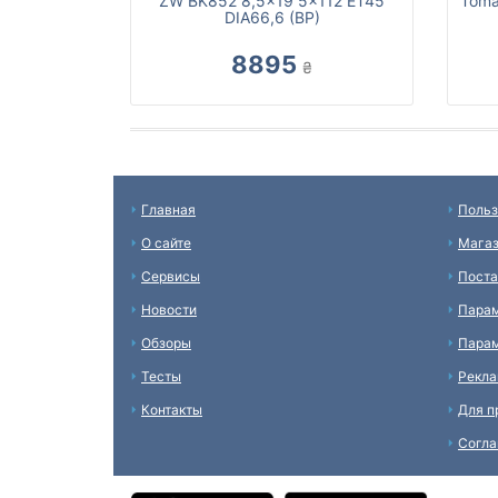
ZW BK852 8,5x19 5x112 ET45
Toma
DIA66,6 (BP)
8895
₴
Главная
Польз
О сайте
Мага
Сервисы
Пост
Новости
Пара
Обзоры
Парам
Тесты
Рекл
Контакты
Для п
Согл