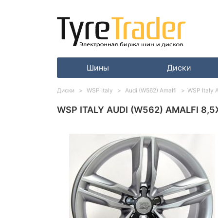
Шины
Диски
Диски
WSP Italy
Audi (W562) Amalfi
WSP Italy A
WSP ITALY AUDI (W562) AMALFI 8,5X