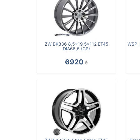
ZW BK836 8,5x19 5x112 ET45
WSP I
DIA66,6 (GP)
6920
₴