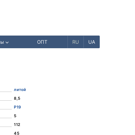
ры
ОПТ
RU
UA
литой
8,5
Р19
5
112
45