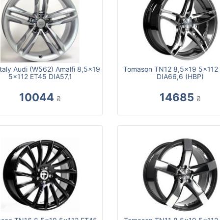
taly Audi (W562) Amalfi 8,5x19
Tomason TN12 8,5x19 5x112
5x112 ET45 DIA57,1
DIA66,6 (HBP)
10044
14685
₴
₴