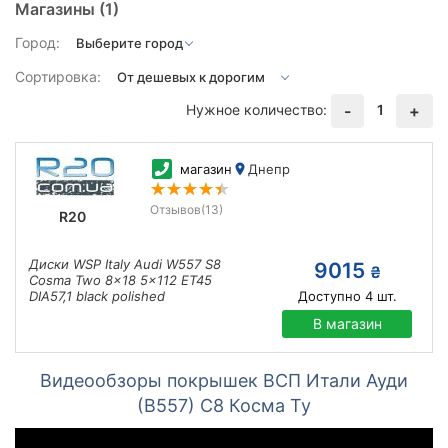
Магазины
(1)
Город:
Сортировка:
Нужное количество:
1
-
+
магазин
Днепр
Отзывов
(13)
R20
Диски WSP Italy Audi W557 S8
9015
₴
Cosma Two 8x18 5x112 ET45
DIA57,1 black polished
Доступно
4
шт.
В магазин
Видеообзоры покрышек ВСП Итали Ауди
(В557) С8 Косма Ту