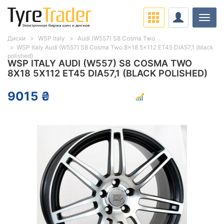
Нави
Диски
WSP Italy
Audi (W557) S8 Cosma Two
WSP Italy Audi (W557) S8 Cosma Two 8x18 5x112 ET45 DIA57,1 (black
polished)
WSP ITALY AUDI (W557) S8 COSMA TWO
8X18 5X112 ET45 DIA57,1 (BLACK POLISHED)
9015 ₴