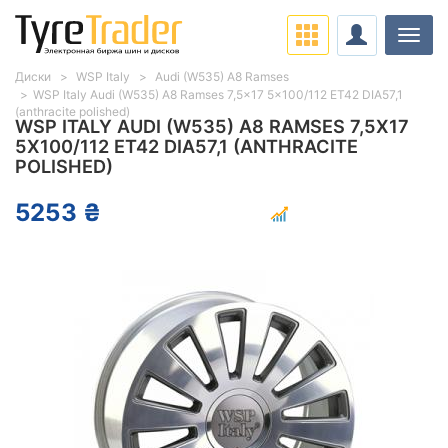
Нави
Диски
WSP Italy
Audi (W535) A8 Ramses
WSP Italy Audi (W535) A8 Ramses 7,5x17 5x100/112 ET42 DIA57,1
(anthracite polished)
WSP ITALY AUDI (W535) A8 RAMSES 7,5X17
5X100/112 ET42 DIA57,1 (ANTHRACITE
POLISHED)
5253 ₴