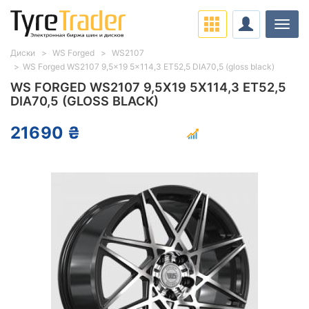
Нави
Диски
WS Forged
WS2107
WS Forged WS2107 9,5x19 5x114,3 ET52,5 DIA70,5 (gloss black)
WS FORGED WS2107 9,5X19 5X114,3 ET52,5
DIA70,5 (GLOSS BLACK)
21690 ₴