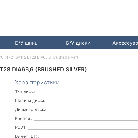
Б/У шины
Б/У диски
Аксессуа
 11x21 5x112 ET28 DIA66,6 (brushed silver)
T28 DIA66,6 (BRUSHED SILVER)
Характеристики
Тип диска:
Ширина диска:
Диаметр диска:
Крепеж:
PCD1:
Вылет (ET):