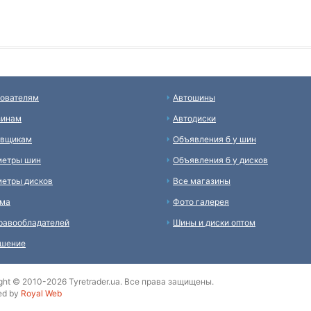
ователям
Автошины
зинам
Автодиски
авщикам
Объявления б у шин
метры шин
Объявления б у дисков
етры дисков
Все магазины
ама
Фото галерея
равообладателей
Шины и диски оптом
ашение
ght © 2010-2026 Tyretrader.ua. Все права защищены.
ed by
Royal Web