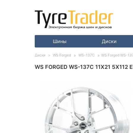
Шины
Диски
Диски
WS Forged
WS-137C
WS Forged WS-137C
WS FORGED WS-137C 11X21 5X112 E