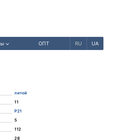
ры
ОПТ
RU
UA
литой
11
Р21
5
112
28