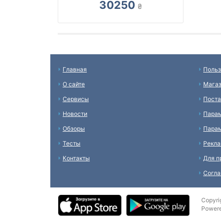
30250
₴
Главная
Польз
О сайте
Мага
Сервисы
Пост
Новости
Пара
Обзоры
Парам
Тесты
Рекл
Контакты
Для п
Согл
Copyri
Power