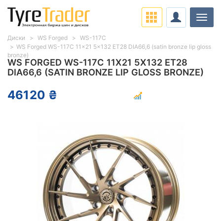
Нави
Диски
WS Forged
WS-117C
WS Forged WS-117C 11x21 5x132 ET28 DIA66,6 (satin bronze lip gloss
bronze)
WS FORGED WS-117C 11X21 5X132 ET28
DIA66,6 (SATIN BRONZE LIP GLOSS BRONZE)
46120 ₴