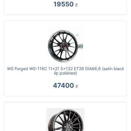
19550
₴
WS Forged WS-116C 11x21 5x132 ET28 DIA66,6 (satin black
lip polished)
47400
₴