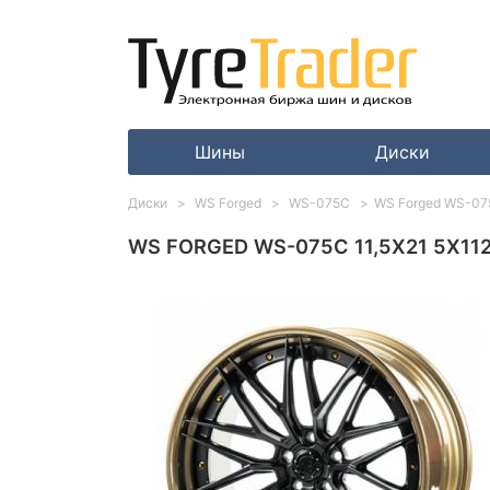
Шины
Диски
Диски
WS Forged
WS-075C
WS Forged WS-075C
WS FORGED WS-075C 11,5X21 5X112 