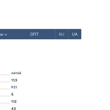
ры
ОПТ
RU
UA
литой
11,5
Р21
5
112
43