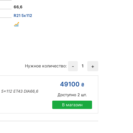
66,6
R21 5x112
Нужное количество:
1
-
+
49100
₴
 5x112 ET43 DIA66,6
Доступно
2
шт.
В магазин