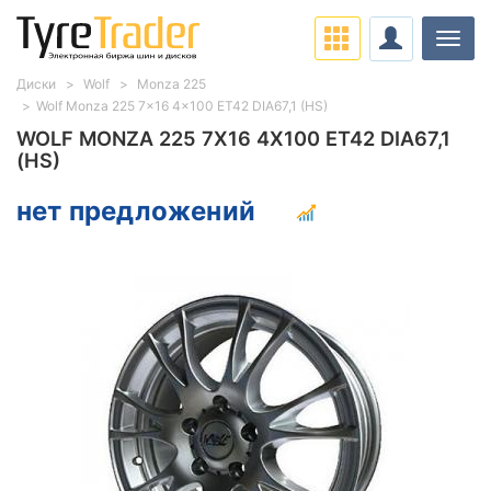
Нави
Диски
Wolf
Monza 225
Wolf Monza 225 7x16 4x100 ET42 DIA67,1 (HS)
WOLF MONZA 225 7X16 4X100 ET42 DIA67,1
(HS)
нет предложений