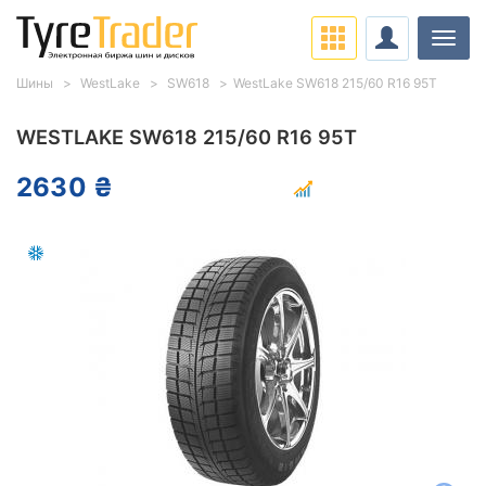
Нави
Шины
WestLake
SW618
WestLake SW618 215/60 R16 95T
WESTLAKE SW618 215/60 R16 95T
2630 ₴