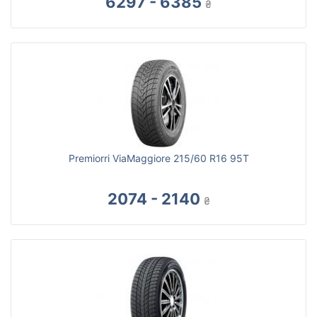
6297 - 6385
₴
Premiorri ViaMaggiore 215/60 R16 95T
2074 - 2140
₴