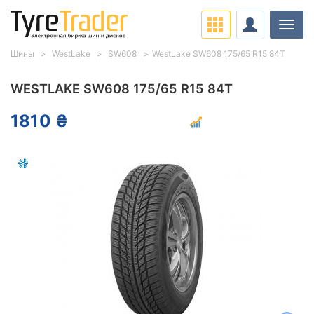
Нави
Шины
WestLake
SW608
WestLake SW608 175/65 R15 84T
WESTLAKE SW608 175/65 R15 84T
1810 ₴