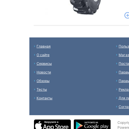
Главная
Польз
О сайте
Мага
Сервисы
Пост
Новости
Пара
Обзоры
Парам
Тесты
Рекл
Контакты
Для п
Согл
Copyri
Power