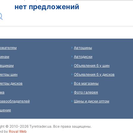
нет предложений
ователям
Автошины
зинам
Автодиски
авщикам
Объявления б у шин
метры шин
Объявления б у дисков
етры дисков
Все магазины
ама
Фото галерея
равообладателей
Шины и диски оптом
ашение
ght © 2010-2026 Tyretrader.ua. Все права защищены.
ed by
Royal Web