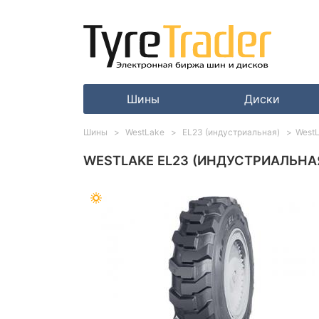
Шины
Диски
Шины
WestLake
EL23 (индустриальная)
WestL
WESTLAKE EL23 (ИНДУСТРИАЛЬНАЯ)