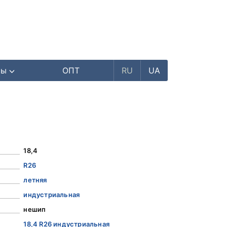
ры
ОПТ
RU
UA
18,4
R26
летняя
индустриальная
нешип
18,4 R26 индустриальная