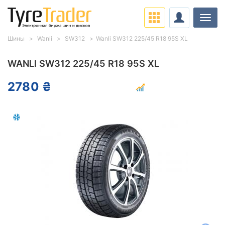
Нави
Шины
Wanli
SW312
Wanli SW312 225/45 R18 95S XL
WANLI SW312 225/45 R18 95S XL
2780 ₴