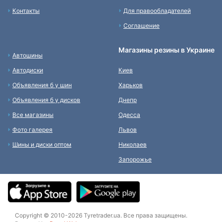
Контакты
Для правообладателей
Соглашение
Магазины резины в Украине
Автошины
Автодиски
Киев
Объявления б у шин
Харьков
Объявления б у дисков
Днепр
Все магазины
Одесса
Фото галерея
Львов
Шины и диски оптом
Николаев
Запорожье
Copyright © 2010-2026 Tyretrader.ua. Все права защищены.