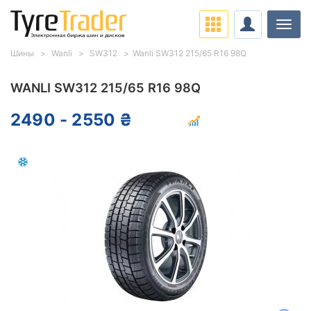
Нави
Шины
Wanli
SW312
Wanli SW312 215/65 R16 98Q
WANLI SW312 215/65 R16 98Q
2490 - 2550 ₴