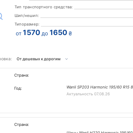
Тип транспортного средства:
Шип/нешип:
Типоразмер:
1570
1650
от
до
₴
ровка:
Страна:
Wanli SP203 Harmonic 195/60 R15 
Год:
Актуальность
07.08.26
Страна:
Шины Wanli H220 Harmonic 195/60