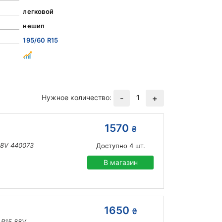
легковой
нешип
195/60 R15
Нужное количество:
1
-
+
1570
₴
88V 440073
Доступно
4
шт.
В магазин
1650
₴
 R15 88V