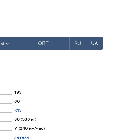
ры
ОПТ
RU
UA
195
60
R15
88 (560 кг)
V (240 км/час)
летняя