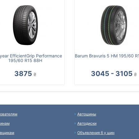
ear EfficientGrip Performance
Barum Bravuris 5 HM 195/60 R
195/60 R15 88H
3875
3045 - 3105
₴
₴
ователям
Автошины
зинам
Автодиски
авщикам
Объявления б у шин