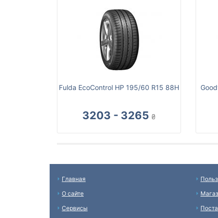
Fulda EcoControl HP 195/60 R15 88H
Goody
3203 - 3265
₴
Главная
Польз
О сайте
Мага
Сервисы
Пост