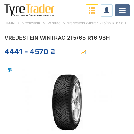
Нави
Шины
Vredestein
Wintrac
Vredestein Wintrac 215/65 R16 98H
VREDESTEIN WINTRAC 215/65 R16 98H
4441 - 4570 ₴