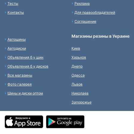
Тесты
Реклама
Контакты
Для правообладателей
Соглашение
Магазины резины в Украине
Автошины
Автодиски
Киев
Объявления б у шин
Харьков
Объявления б у дисков
Днепр
Все магазины
Одесса
Фото галерея
Львов
Шины и диски оптом
Николаев
Запорожье