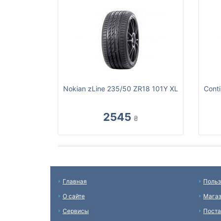
Nokian zLine 235/50 ZR18 101Y XL
Cont
2545
₴
Главная
Польз
О сайте
Мага
Сервисы
Пост