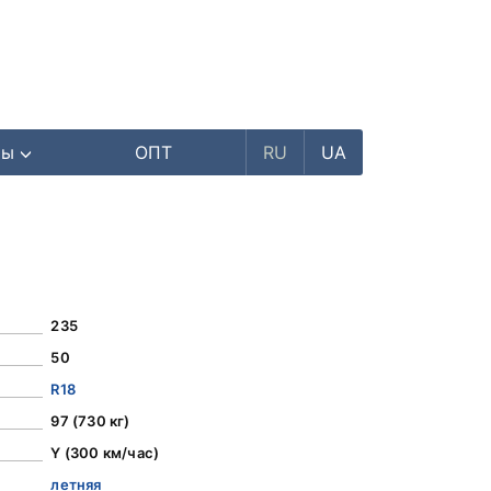
ры
ОПТ
RU
UA
235
50
R18
97 (730 кг)
Y (300 км/час)
летняя