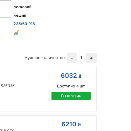
легковой
нешип
235/50 R18
Нужное количество:
1
-
+
6032
₴
Y 525036
Доступно
4
шт.
В магазин
6210
₴
R18 97Y