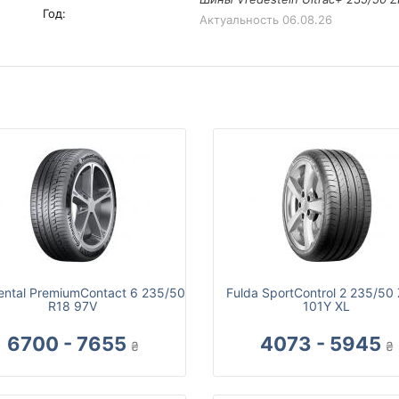
Год:
Актуальность
06.08.26
ental PremiumContact 6 235/50
Fulda SportControl 2 235/50
R18 97V
101Y XL
6700 - 7655
4073 - 5945
₴
₴