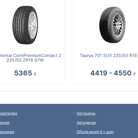
inental ContiPremiumContact 2
Taurus 701 SUV 235/50 R18
235/50 ZR18 97W
5365
4419 - 4550
₴
₴
ователям
Автошины
зинам
Автодиски
авщикам
Объявления б у шин