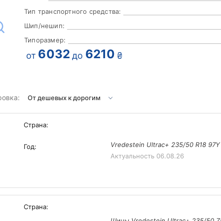
Тип транспортного средства:
Шип/нешип:
Типоразмер:
6032
6210
от
до
₴
ровка:
Страна:
Vredestein Ultrac+ 235/50 R18 97
Год:
Актуальность
06.08.26
Страна:
Шины Vredestein Ultrac+ 235/50 Z