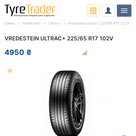
Нави
Шины
Vredestein
Ultrac+
Vredestein Ultrac+ 225/65 R17 102V
VREDESTEIN ULTRAC+ 225/65 R17 102V
4950 ₴