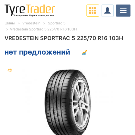
Нави
Шины
Vredestein
Sportrac 5
Vredestein Sportrac 5 225/70 R16 103H
VREDESTEIN SPORTRAC 5 225/70 R16 103H
нет предложений